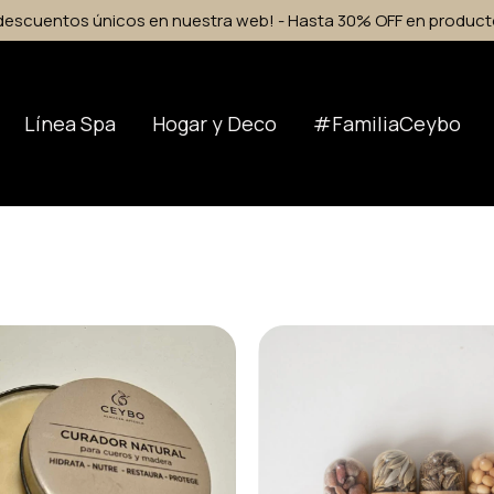
🔥 Visitá nuestro Instagram y TikTok 🔥
Línea Spa
Hogar y Deco
#FamiliaCeybo