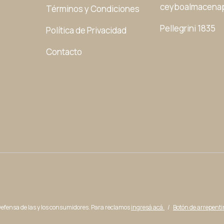
ceyboalmacenap
Términos y Condiciones
Pellegrini 1835
Política de Privacidad
Contacto
efensa de las y los consumidores. Para reclamos
ingresá acá.
/
Botón de arrepent