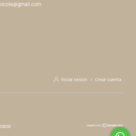
icola@gmail.com
Iniciar sesión
|
Crear cuenta
imiento