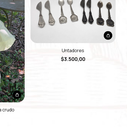
Untadores
$3.500,00
 crudo